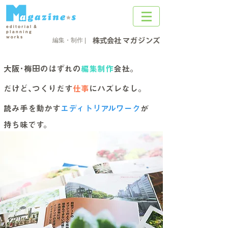
編集・制作 |
大阪･梅田のはずれの
編集制作
会社。
だけど､つくりだす
仕事
にハズレなし。
読み手を動かす
エディトリアルワーク
が
持ち味です。